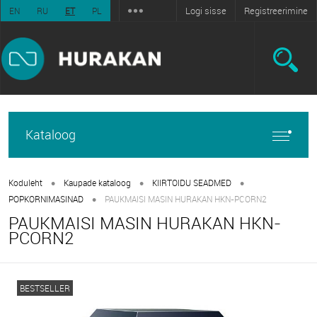
Logi sisse
Registreerimine
EN
RU
ET
PL
Kataloog
•
•
•
Koduleht
Kaupade kataloog
KIIRTOIDU SEADMED
•
POPKORNIMASINAD
PAUKMAISI MASIN HURAKAN HKN-PCORN2
PAUKMAISI MASIN HURAKAN HKN-
PCORN2
BESTSELLER