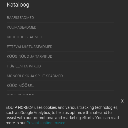
Kataloog
BAARISEADMED
KUUMASEADMED
KIIRTOIDU SEADMED
ETTEVALMISTUSSEADMED
KÖÖGINÕUD JA TARVIKUD
HÜGIEENITARVIKUD
MONOBLOKK JA SPLIT SEADMED
KÖÖGIMÖÖBEL
PAKKESEADMED
x
KÜLMUTUSSEADMED
EQUIP HORECA uses cookies and various tracking technologies,
such as Google Analytics, to help us optimize this site and to
SERVEERIMISSEADMED
assist with our promotional and marketing efforts. You can read
more in our
Privaatsustingimused
NÕUDEPESUMASINAD