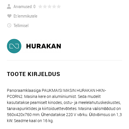
Arvamused: 0
Et lemmikutele
Tellimisel
TOOTE KIRJELDUS
Panoraamklaasiga PAUKMAISI MASIN HURAKAN HKN-
PCORN2. Masina kere on alumiiniumist. Seda mudelit
kasutatakse peamiselt kinodes, ostu- ja meelelahutuskeskustes,
tänavapunktides ja kiirtoiduettevõtetes. Masina välismõõdud on
560x420x760 mm. Ühendatakse 220 V võrku. Üldvõimsus on 1,3
kW. Seadme kaal on 16 kg.