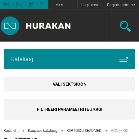
Logi sisse
Registreerimine
EN
RU
ET
PL
Kataloog
VALI SEKTSIOON
FILTREERI PARAMEETRITE JÄRGI
•
•
•
Koduleht
Kaupade kataloog
KIIRTOIDU SEADMED
RÖSTERID