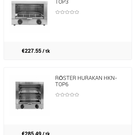
TOP3
€227.55
/ tk
RÖSTER HURAKAN HKN-
TOP6
€285.49
/ tk