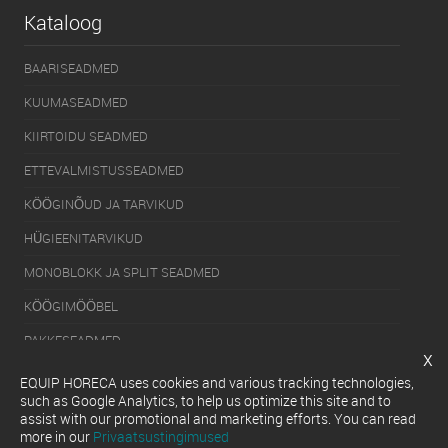
Kataloog
BAARISEADMED
KUUMASEADMED
KIIRTOIDU SEADMED
ETTEVALMISTUSSEADMED
KÖÖGINÕUD JA TARVIKUD
HÜGIEENITARVIKUD
MONOBLOKK JA SPLIT SEADMED
KÖÖGIMÖÖBEL
PAKKESEADMED
x
KÜLMUTUSSEADMED
EQUIP HORECA uses cookies and various tracking technologies,
such as Google Analytics, to help us optimize this site and to
SERVEERIMISSEADMED
assist with our promotional and marketing efforts. You can read
more in our
Privaatsustingimused
NÕUDEPESUMASINAD