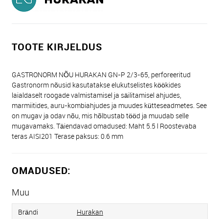
TOOTE KIRJELDUS
GASTRONORM NÕU HURAKAN GN-P 2/3-65, perforeeritud
Gastronorm nõusid kasutatakse elukutselistes köökides
laialdaselt roogade valmistamisel ja säilitamisel ahjudes,
marmiitides, auru-kombiahjudes ja muudes kütteseadmetes. See
on mugav ja odav nõu, mis hõlbustab tööd ja muudab selle
mugavamaks. Täiendavad omadused: Maht 5.5 l Roostevaba
teras AISI201 Terase paksus: 0.6 mm
OMADUSED:
Muu
Brändi
Hurakan