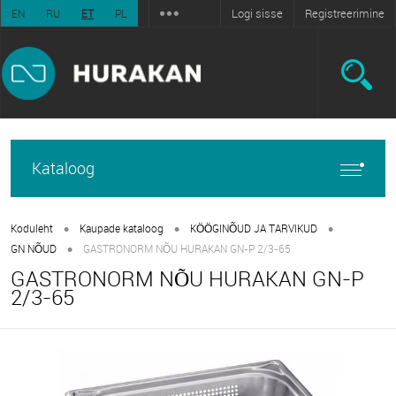
Logi sisse
Registreerimine
EN
RU
ET
PL
Kataloog
•
•
•
Koduleht
Kaupade kataloog
KÖÖGINÕUD JA TARVIKUD
•
GN NÕUD
GASTRONORM NÕU HURAKAN GN-P 2/3-65
GASTRONORM NÕU HURAKAN GN-P
2/3-65