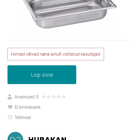
Hinnad võivad näha ainult volitatud kasutajad
Logi sisse
Arvamused: 0
Et lemmikutele
Tellimisel