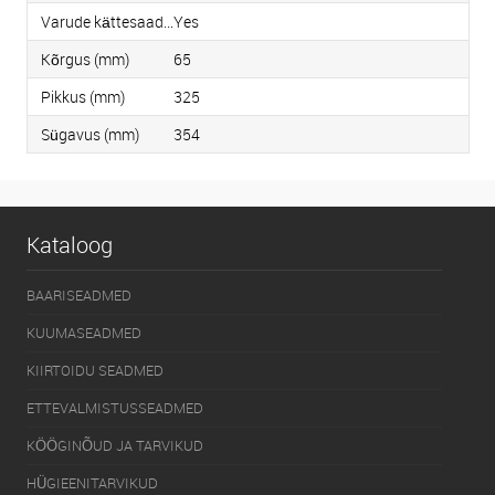
Varude kättesaadavus
Yes
Kõrgus (mm)
65
Pikkus (mm)
325
Sügavus (mm)
354
Kataloog
BAARISEADMED
KUUMASEADMED
KIIRTOIDU SEADMED
ETTEVALMISTUSSEADMED
KÖÖGINÕUD JA TARVIKUD
HÜGIEENITARVIKUD