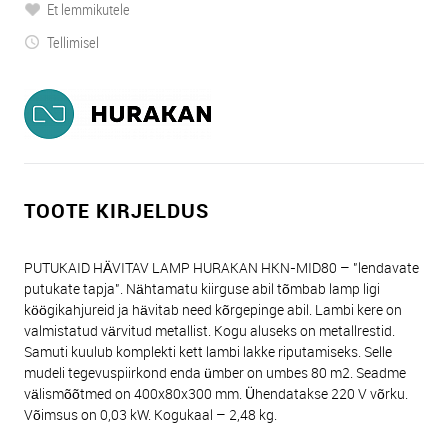
Et lemmikutele
Tellimisel
TOOTE KIRJELDUS
PUTUKAID HÄVITAV LAMP HURAKAN HKN-MID80 – "lendavate
putukate tapja". Nähtamatu kiirguse abil tõmbab lamp ligi
köögikahjureid ja hävitab need kõrgepinge abil. Lambi kere on
valmistatud värvitud metallist. Kogu aluseks on metallrestid.
Samuti kuulub komplekti kett lambi lakke riputamiseks. Selle
mudeli tegevuspiirkond enda ümber on umbes 80 m2. Seadme
välismõõtmed on 400x80x300 mm. Ühendatakse 220 V võrku.
Võimsus on 0,03 kW. Kogukaal – 2,48 kg.