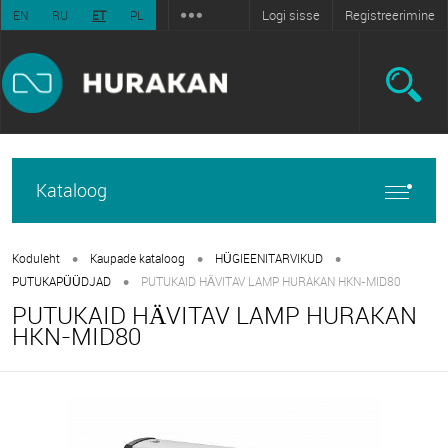
Logi sisse
Registreerimine
EN
RU
ET
PL
Kataloog
•
•
•
Koduleht
Kaupade kataloog
HÜGIEENITARVIKUD
•
PUTUKAPÜÜDJAD
PUTUKAID HÄVITAV LAMP HURAKAN HKN-MID80
PUTUKAID HÄVITAV LAMP HURAKAN
HKN-MID80