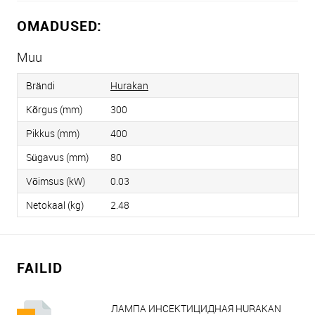
OMADUSED:
Muu
Brändi
Hurakan
Kõrgus (mm)
300
Pikkus (mm)
400
Sügavus (mm)
80
Võimsus (kW)
0.03
Netokaal (kg)
2.48
FAILID
ЛАМПА ИНСЕКТИЦИДНАЯ HURAKAN