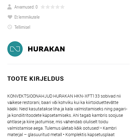
Arvamused: 0
Et lemmikutele
Tellimisel
TOOTE KIRJELDUS
KONVEKTSIOONAHJUD HURAKAN HKN-XFT133 sobivad nii
väikese restorani, baari või kohviku kui ka kiirtoiduettevõtte
kööki. Neid kasutatakse liha ja kala valmistamiseks ning pagari-
ja kondiitritoodete küpsetamiseks. Ahi tagab kambris soojuse
ühtlase ja kiire jaotumise, mis vähendab oluliselt toidu
valmistamise aega. Tulemus ületab kõik ootused! • Kambri
materjal – glasuuritud metall • Komplektis küpsetusplaat