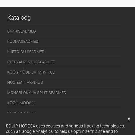
Kataloog
BAARISEADMED
KUUMASEADMED
KIIRTOIDU SEADMED
ETTEVALMISTUSSEADMED
KÖÖGINÕUD JA TARVIKUD
HÜGIEENITARVIKUD
MONOBLOKK JA SPLIT SEADMED
KÖÖGIMÖÖBEL
PAKKESEADMED
x
KÜLMUTUSSEADMED
EQUIP HORECA uses cookies and various tracking technologies,
such as Google Analytics, to help us optimize this site and to
SERVEERIMISSEADMED