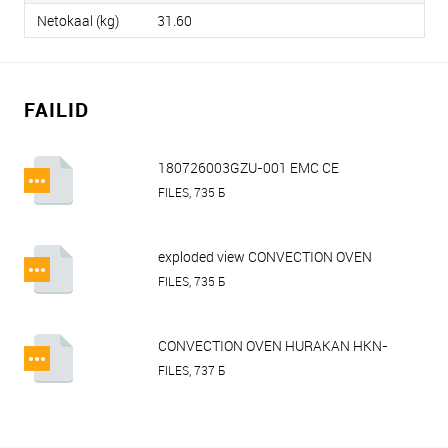
Netokaal (kg)
31.60
FAILID
180726003GZU-001 EMC CE
VoC_Security.pdf
FILES, 735 Б
exploded view CONVECTION OVEN
HURAKAN HKN-XFT133.pdf
FILES, 735 Б
CONVECTION OVEN HURAKAN HKN-
XFT133, HKN-XFT133L.pdf
FILES, 737 Б