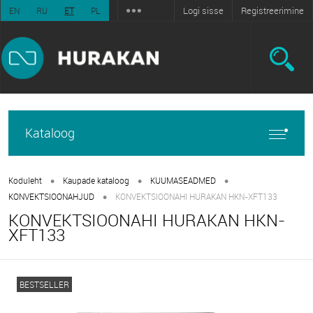
Logi sisse
Registreerimine
EN
RU
ET
PL
Kataloog
•
•
•
Koduleht
Kaupade kataloog
KUUMASEADMED
•
KONVEKTSIOONAHJUD
KONVEKTSIOONAHI HURAKAN HKN-XFT133
KONVEKTSIOONAHI HURAKAN HKN-
XFT133
BESTSELLER