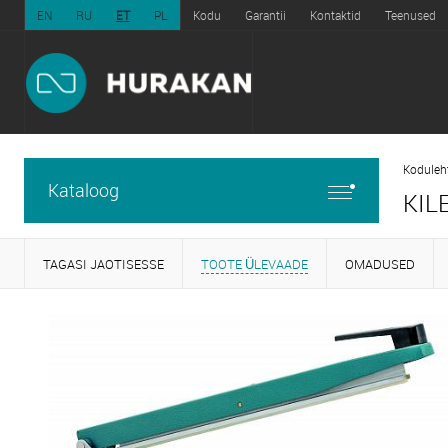
EN
RU
ET
PL
Kodu
Garantii
Kontaktid
Teenused
Koduleh
Kataloog
KIL
TAGASI JAOTISESSE
TOOTE ÜLEVAADE
OMADUSED