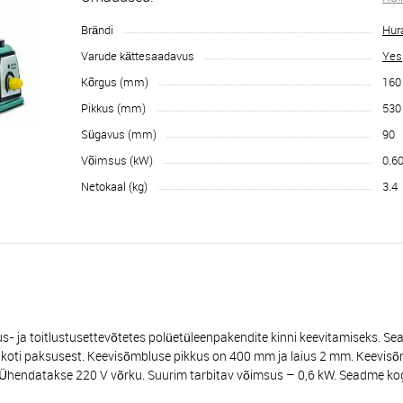
Brändi
Hur
Varude kättesaadavus
Yes
Kõrgus (mm)
160
Pikkus (mm)
530
Sügavus (mm)
90
Võimsus (kW)
0.6
Netokaal (kg)
3.4
toitlustusettevõtetes polüetüleenpakendite kinni keevitamiseks. Sea
valt koti paksusest. Keevisõmbluse pikkus on 400 mm ja laius 2 mm. Keevi
Ühendatakse 220 V võrku. Suurim tarbitav võimsus – 0,6 kW. Seadme kog