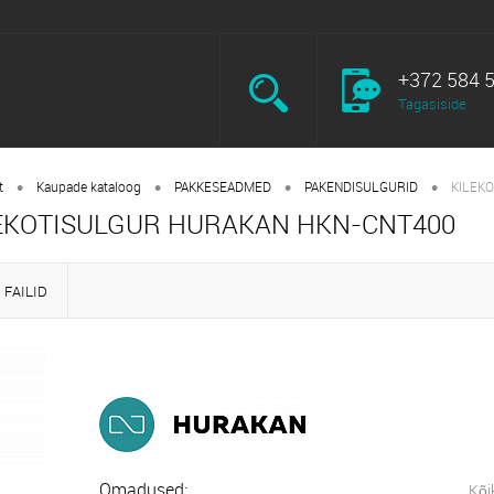
+372 584 
Tagasiside
•
•
•
•
t
Kaupade kataloog
PAKKESEADMED
PAKENDISULGURID
KILEK
EKOTISULGUR HURAKAN HKN-CNT400
FAILID
Omadused:
Kõi