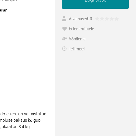
akan
Arvamused: 0
Et lemmikutele
Võrdlema
Tellimisel
0
dme kere on valmistatud
sõmbluse paksus kõigub
ukaal on 3.4 kg.