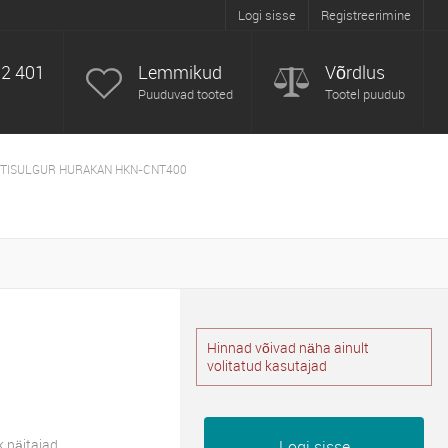
Logi sisse
Registreerimine
52 401
Lemmikud
Võrdlus
Puuduvad tooted
Tootel puudub
OTISULGUR HURAKAN HKN-CNT400
Hinnad võivad näha ainult
volitatud kasutajad
k näitajad
Logi sisse