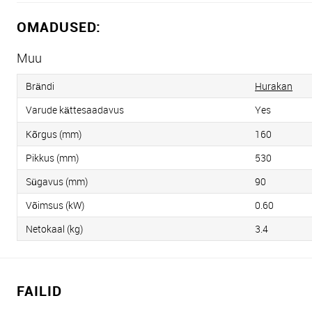
OMADUSED:
Muu
Brändi
Hurakan
Varude kättesaadavus
Yes
Kõrgus (mm)
160
Pikkus (mm)
530
Sügavus (mm)
90
Võimsus (kW)
0.60
Netokaal (kg)
3.4
FAILID