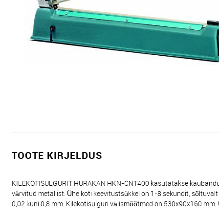
TOOTE KIRJELDUS
KILEKOTISULGURIT HURAKAN HKN-CNT400 kasutatakse kaubandus- ja 
värvitud metallist. Ühe koti keevitustsükkel on 1-8 sekundit, sõltu
0,02 kuni 0,8 mm. Kilekotisulguri välismõõtmed on 530x90x160 mm. 