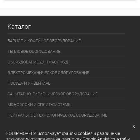
В избранное
Под заказ
Каталог
БАРНОЕ И КОФЕЙНОЕ ОБОРУДОВАНИЕ
ТЕПЛОВОЕ ОБОРУДОВАНИЕ
ОБОРУДОВАНИЕ ДЛЯ ФАСТ-ФУД
ЭЛЕКТРОМЕХАНИЧЕСКОЕ ОБОРУДОВАНИЕ
ПОСУДА И ИНВЕНТАРЬ
САНИТАРНО-ГИГИЕНИЧЕСКОЕ ОБОРУДОВАНИЕ
МОНОБЛОКИ И СПЛИТ-СИСТЕМЫ
НЕЙТРАЛЬНОЕ ТЕХНОЛОГИЧЕСКОЕ ОБОРУДОВАНИЕ
x
УПАКОВОЧНОЕ ОБОРУДОВАНИЕ
EQUIP HORECA использует файлы cookies и различные
ХОЛОДИЛЬНОЕ ОБОРУДОВАНИЕ
технологии отслеживания, такие как Google Analytics, чтобы