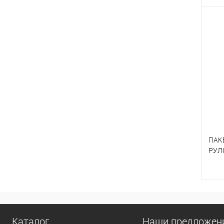
К
В
ПАК
РУЛ
К
В
Каталог
Наши предложен