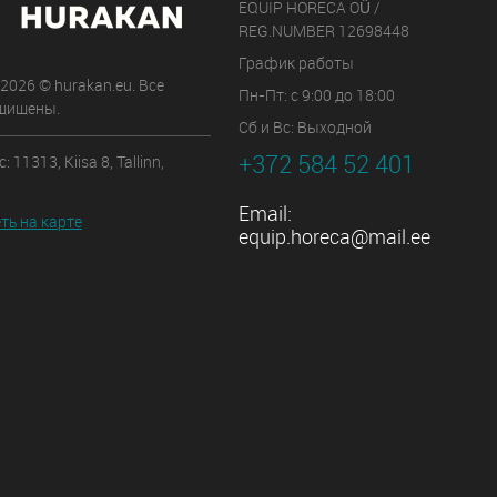
EQUIP HORECA OÜ /
REG.NUMBER 12698448
График работы
 2026 © hurakan.eu. Все
Пн-Пт: с 9:00 до 18:00
щищены.
Сб и Вс: Выходной
+372 584 52 401
 11313, Kiisa 8, Tallinn,
Email:
ть на карте
equip.horeca@mail.ee