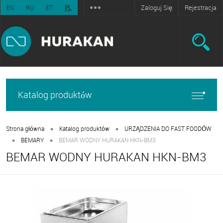
Zaloguj Się
Rejestracja
EN
RU
ET
PL
Katalog produktów
•
•
Strona główna
Katalog produktów
URZĄDZENIA DO FAST FOODÓW
•
•
BEMARY
BEMAR WODNY HURAKAN HKN-BM3
BEMAR WODNY HURAKAN HKN-BM3