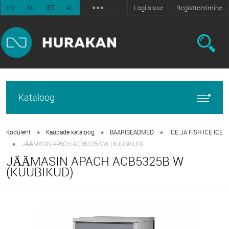
Logi sisse
Registreerimine
EN
RU
ET
PL
Kataloog
•
•
•
Koduleht
Kaupade kataloog
BAARISEADMED
ICE JA FISH ICE ICE
•
JÄÄMASIN APACH ACB5325B W (KUUBIKUD)
JÄÄMASIN APACH ACB5325B W
(KUUBIKUD)