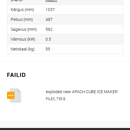
Kõrgus (mm)
1037
Pikkus (mm)
497
Sügavus (mm)
592
Võimsus (kW)
0.5
Netokaal (kg)
55
FAILID
exploded view APACH CUBE ICE MAKER
ACB5325B W.pdf
FILES, 735 Б