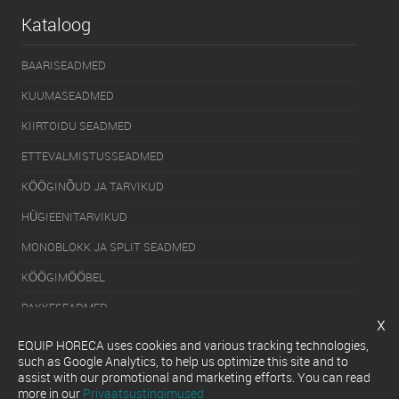
Kataloog
BAARISEADMED
KUUMASEADMED
KIIRTOIDU SEADMED
ETTEVALMISTUSSEADMED
KÖÖGINÕUD JA TARVIKUD
HÜGIEENITARVIKUD
MONOBLOKK JA SPLIT SEADMED
KÖÖGIMÖÖBEL
PAKKESEADMED
x
KÜLMUTUSSEADMED
EQUIP HORECA uses cookies and various tracking technologies,
such as Google Analytics, to help us optimize this site and to
SERVEERIMISSEADMED
assist with our promotional and marketing efforts. You can read
more in our
Privaatsustingimused
NÕUDEPESUMASINAD