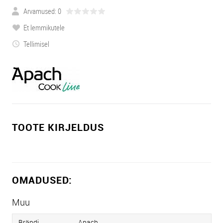
Arvamused: 0
Et lemmikutele
Tellimisel
TOOTE KIRJELDUS
OMADUSED:
Muu
Brändi
Apach