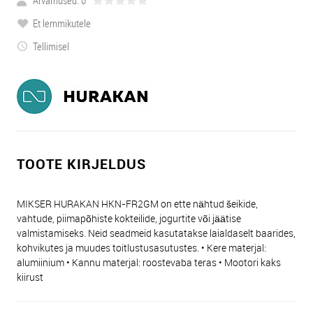
Arvamused: 0
Et lemmikutele
Tellimisel
TOOTE KIRJELDUS
MIKSER HURAKAN HKN-FR2GM on ette nähtud šeikide,
vahtude, piimapõhiste kokteilide, jogurtite või jäätise
valmistamiseks. Neid seadmeid kasutatakse laialdaselt baarides,
kohvikutes ja muudes toitlustusasutustes. • Kere materjal:
alumiinium • Kannu materjal: roostevaba teras • Mootori kaks
kiirust