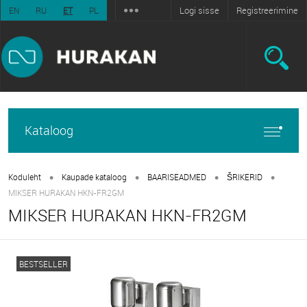
Logi sisse
Registreerimine
EN
RU
ET
PL
Kataloog
•
•
•
•
Koduleht
Kaupade kataloog
BAARISEADMED
ŠRIKERID
MIKSER HURAKAN HKN-FR2GM
MIKSER HURAKAN HKN-FR2GM
BESTSELLER