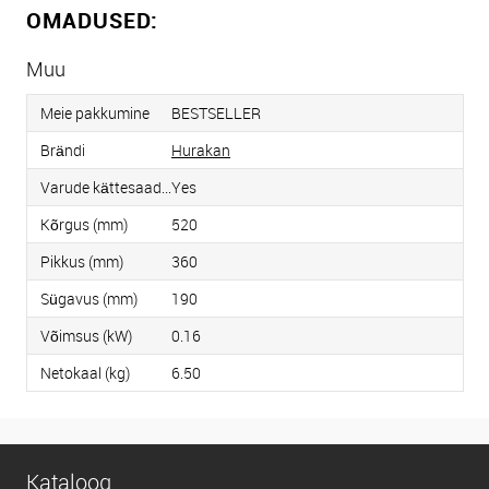
OMADUSED:
Muu
Meie pakkumine
BESTSELLER
Brändi
Hurakan
Varude kättesaadavus
Yes
Kõrgus (mm)
520
Pikkus (mm)
360
Sügavus (mm)
190
Võimsus (kW)
0.16
Netokaal (kg)
6.50
Kataloog