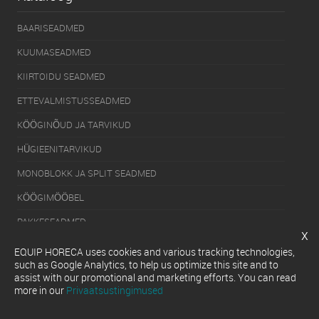
BAARISEADMED
KUUMASEADMED
KIIRTOIDU SEADMED
ETTEVALMISTUSSEADMED
KÖÖGINÕUD JA TARVIKUD
HÜGIEENITARVIKUD
MONOBLOKK JA SPLIT SEADMED
KÖÖGIMÖÖBEL
PAKKESEADMED
x
KÜLMUTUSSEADMED
EQUIP HORECA uses cookies and various tracking technologies,
such as Google Analytics, to help us optimize this site and to
SERVEERIMISSEADMED
assist with our promotional and marketing efforts. You can read
more in our
Privaatsustingimused
NÕUDEPESUMASINAD