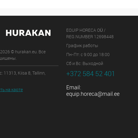
EQUIP HORECA OÜ /
REG.NUMBER 12698448
График работы
 2026 © hurakan.eu. Все
Пн-Пт: с 9:00 до 18:00
щищены.
Сб и Вс: Выходной
+372 584 52 401
 11313, Kiisa 8, Tallinn,
Email:
ть на карте
equip.horeca@mail.ee