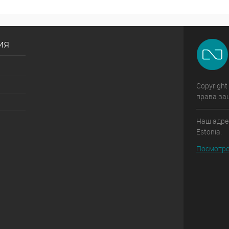
ия
Copyright
права за
Наш адрес:
Estonia.
Посмотре