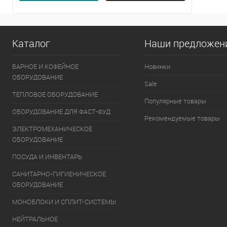
Каталог
Наши предложен
БАРНОЕ И КОФЕЙНОЕ
Новинки
ОБОРУДОВАНИЕ
Sale
ТЕПЛОВОЕ ОБОРУДОВАНИЕ
Популярные товары
ОБОРУДОВАНИЕ ДЛЯ ФАСТ-ФУД
Рекомендуемые товары
ЭЛЕКТРОМЕХАНИЧЕСКОЕ
ОБОРУДОВАНИЕ
ПОСУДА И ИНВЕНТАРЬ
САНИТАРНО-ГИГИЕНИЧЕСКОЕ
ОБОРУДОВАНИЕ
МОНОБЛОКИ И СПЛИТ-СИСТЕМЫ
НЕЙТРАЛЬНОЕ