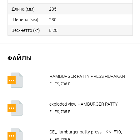
Длина (мм)
235
Ширина (мм)
230
Вес-нетто (кг)
5.20
ФАЙЛЫ
HAMBURGER PATTY PRESS HURAKAN
HKN-F10, HKN-F13, HKN-F15.pdf
FILES, 736 Б
exploded view HAMBURGER PATTY
PRESS HURAKAN HKN-F10, HKN-
FILES, 735 Б
F13.pdf
CE_Hamburger patty press HKN-F10,
HKN-F13, HKN-F15.pdf
FILES, 735 Б