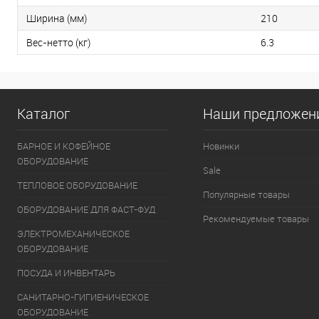
Ширина (мм)
210
Вес-нетто (кг)
6.3
Каталог
Наши предложен
БАРНОЕ И КОФЕЙНОЕ
Новинки
ОБОРУДОВАНИЕ
Sale
ТЕПЛОВОЕ ОБОРУДОВАНИЕ
Популярные товары
ОБОРУДОВАНИЕ ДЛЯ ФАСТ-ФУД
Рекомендуемые товары
ЭЛЕКТРОМЕХАНИЧЕСКОЕ
ОБОРУДОВАНИЕ
ПОСУДА И ИНВЕНТАРЬ
САНИТАРНО-ГИГИЕНИЧЕСКОЕ
ОБОРУДОВАНИЕ