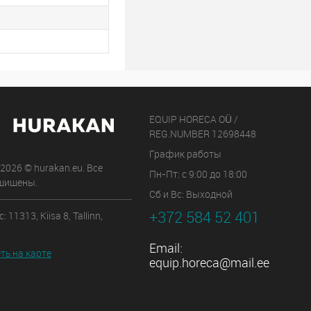
EQUIP HORECA OÜ /
REG.NUMBER 12698448
График работы
 2026 © hurakan.eu. Все
Пн-Пт: с 9:00 до 18:00
щищены.
Сб и Вс: Выходной
+372 584 52 401
 11313, Kiisa 8, Tallinn,
Email:
ть на карте
equip.horeca@mail.ee