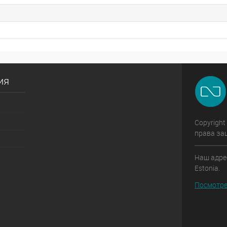
ия
Copyright
права за
Наш адрес:
Estonia.
Посмотре