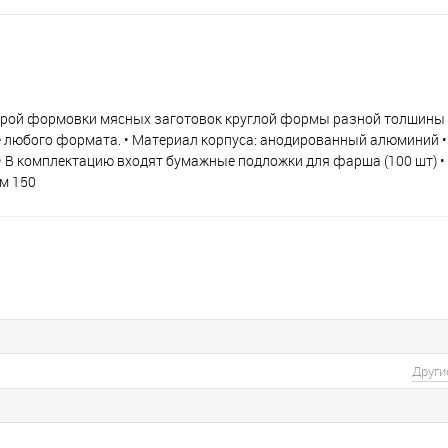
трой формовки мясных заготовок круглой формы разной толщины 
 любого формата. • Материал корпуса: анодированный алюминий •
 В комплектацию входят бумажные подложки для фарша (100 шт) •
мм 150
Други