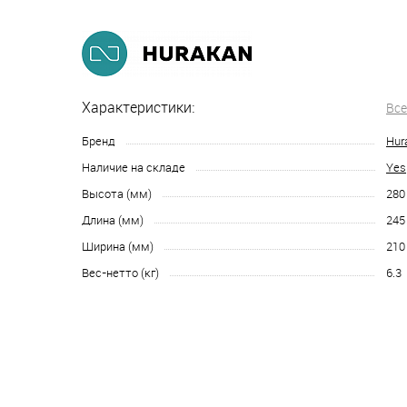
Характеристики:
Все
Бренд
Hur
Наличие на складе
Yes
Высота (мм)
280
Длина (мм)
245
Ширина (мм)
210
Вес-нетто (кг)
6.3