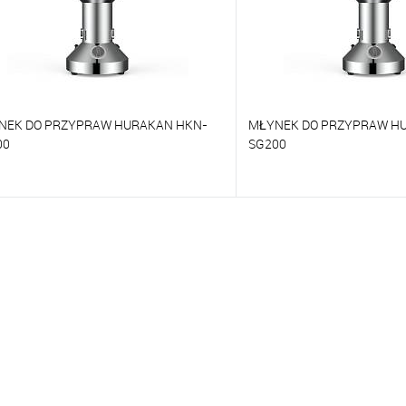
NEK DO PRZYPRAW HURAKAN HKN-
MŁYNEK DO PRZYPRAW H
00
SG200
orównywać
Porównywać
o ulubionych
Na zamówienie
Do ulubionych