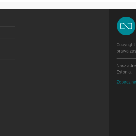
Copyright
prawa zas
Nasz adres
Estonia.
Zobacz na