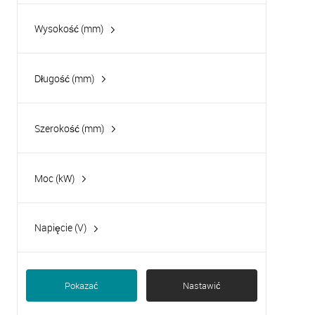
Wysokość (mm)
Długość (mm)
Szerokość (mm)
Moc (kW)
0.65
1.2
Napięcie (V)
1.8
230
Pokazać
Nastawić