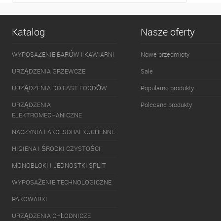
Katalog
Nasze oferty
WYPOSAŻENIE BARÓW I KAWIARNI
Nowe przedmioty
URZĄDZENIA GRZEWCZE
Sale
URZĄDZENIA DO FAST FOODÓW
Popularne produkty
URZĄDZENIA
Polecane produkty
ELEKTROMECHANICZNE
NACZYNIA I AKCESORAI KUCHENNE
HIGIENA I ŚRODKI CZYSTOŚCI
MONOBLOKI I JEDNOSTKI SPLIT
WYPOSAŻENIE TECHNOLOGICZNE
PAKOWARKI
URZĄDZENIA CHŁODNICZE