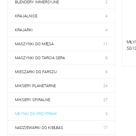
BLENDERY IMMERSYJNE
2
KRAJALNICE
4
KRAJARKI
4
MŁY
MASZYNKI DO MIĘSA
11
SG1
MASZYNKI DO TARCIA SERA
6
P
MIESZARKI DO FARSZU
6
D
MIKSERY PLANETARNE
24
MIKSERY SPIRALNE
27
MŁYNKI DO PRZYPRAW
3
NADZIEWARKI DO KIEŁBAS
17