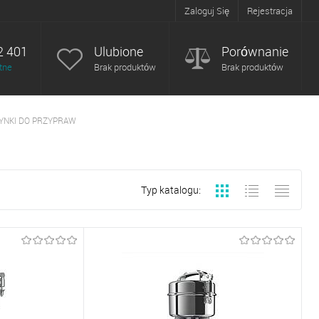
Zaloguj Się
Rejestracja
2 401
Ulubione
Porównanie
tne
Brak produktów
Brak produktów
YNKI DO PRZYPRAW
Typ katalogu: