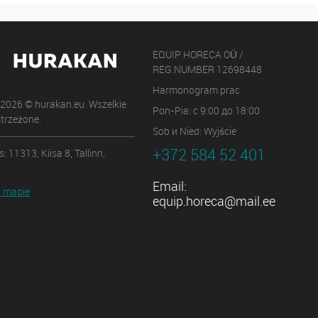
EQUIP HORECA OÜ /
REG.NUMBER 12698448
Harmonogram prac
 2026 © hurakan.eu. Wszelkie
Pon-Pia: с 9:00 до 18:00
trzeżone.
Sob и Nied: Wyjście
+372 584 52 401
: 11313, Kiisa 8, Tallinn,
Email:
 mapie
equip.horeca@mail.ee