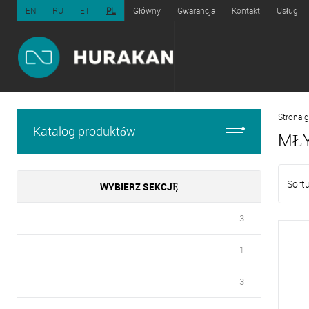
EN
RU
ET
PL
Główny
Gwarancja
Kontakt
Usługi
Strona 
Katalog produktów
MŁY
Sortu
WYBIERZ SEKCJĘ
3
1
3