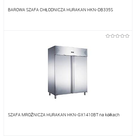
BAROWA SZAFA CHŁODNICZA HURAKAN HKN-DB335S
Do ulubionych
Na zamówienie
SZAFA MROŹNICZA HURAKAN HKN-GX1410BT na kółkach