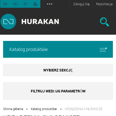
Zaloguj Się
Rejestracja
EN
RU
ET
PL
Katalog produktów
WYBIERZ SEKCJĘ
FILTRUJ WEDŁUG PARAMETRÓW
•
•
Strona główna
Katalog produktów
URZĄDZENIA CHŁODNICZE