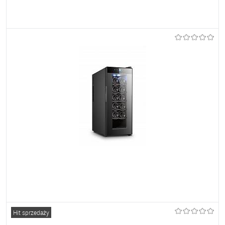
Do ulubionych
Na zamówienie
Do ulubionych
Na zamówienie
Hit sprzedaży