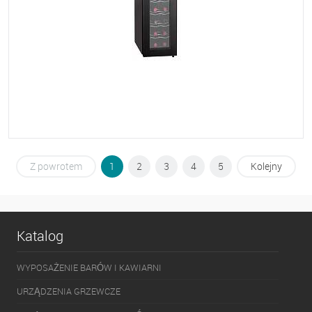
Do ulubionych
Na zamówienie
Z powrotem
1
2
3
4
5
Kolejny
Katalog
WYPOSAŻENIE BARÓW I KAWIARNI
URZĄDZENIA GRZEWCZE