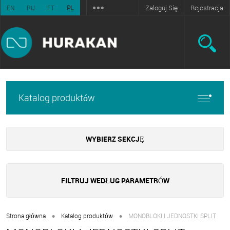
Zaloguj Się
Rejestracja
EN
RU
ET
PL
Katalog produktów
WYBIERZ SEKCJĘ
FILTRUJ WEDŁUG PARAMETRÓW
•
•
Strona główna
Katalog produktów
MONOBLOKI I JEDNOSTKI SPLIT