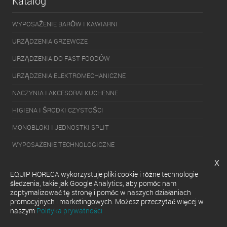
Katalog
WYPOSAŻENIE BARÓW I KAWIARNI
URZĄDZENIA GRZEWCZE
URZĄDZENIA DO FAST FOODÓW
URZĄDZENIA ELEKTROMECHANICZNE
NACZYNIA I AKCESORAI KUCHENNE
HIGIENA I ŚRODKI CZYSTOŚCI
MONOBLOKI I JEDNOSTKI SPLIT
WYPOSAŻENIE TECHNOLOGICZNE
x
PAKOWARKI
EQUIP HORECA wykorzystuje pliki cookie i różne technologie
URZĄDZENIA CHŁODNICZE
śledzenia, takie jak Google Analytics, aby pomóc nam
zoptymalizować tę stronę i pomóc w naszych działaniach
URZĄDZENIA DO SERWOWANIA GOTOWYCH DAŃ
promocyjnych i marketingowych. Możesz przeczytać więcej w
naszym
Polityka prywatności
ZMYWARKI