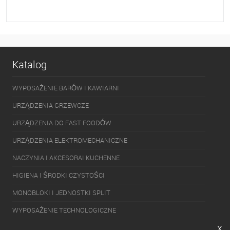
Do ulubionych
Na zamówienie
Katalog
WYPOSAŻENIE BARÓW I KAWIARNI
URZĄDZENIA GRZEWCZE
URZĄDZENIA DO FAST FOODÓW
URZĄDZENIA ELEKTROMECHANICZNE
NACZYNIA I AKCESORAI KUCHENNE
HIGIENA I ŚRODKI CZYSTOŚCI
MONOBLOKI I JEDNOSTKI SPLIT
WYPOSAŻENIE TECHNOLOGICZNE
x
PAKOWARKI