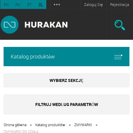
Zaloguj Się
Rejestracja
EN
RU
ET
PL
Katalog produktów
WYBIERZ SEKCJĘ
FILTRUJ WEDŁUG PARAMETRÓW
•
•
•
Strona główna
Katalog produktów
ZMYWARKI
ZMYWARKI DO SZKŁA