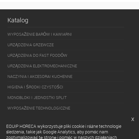
Katalog
WYPOSAŻENIE BARÓW I KAWIARNI
URZĄDZENIA GRZEWCZE
URZĄDZENIA DO FAST FOODÓW
URZĄDZENIA ELEKTROMECHANICZNE
NACZYNIA I AKCESORAI KUCHENNE
HIGIENA I ŚRODKI CZYSTOŚCI
MONOBLOKI I JEDNOSTKI SPLIT
WYPOSAŻENIE TECHNOLOGICZNE
x
PAKOWARKI
EQUIP HORECA wykorzystuje pliki cookie i różne technologie
URZĄDZENIA CHŁODNICZE
śledzenia, takie jak Google Analytics, aby pomóc nam
zoptymalizować tę stronę i pomóc w naszych działaniach