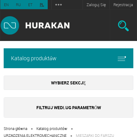
Zaloguj Się
Rejestracja
EN
RU
ET
PL
Katalog produktów
WYBIERZ SEKCJĘ
FILTRUJ WEDŁUG PARAMETRÓW
•
•
Strona główna
Katalog produktów
•
URZĄDZENIA ELEKTROMECHANICZNE
MIESZARKI DO FARSZU