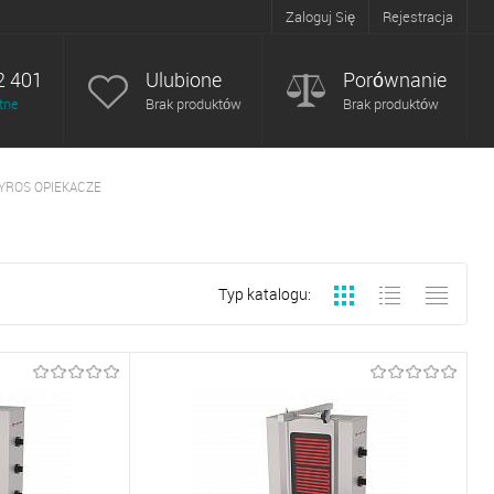
Zaloguj Się
Rejestracja
2 401
Ulubione
Porównanie
tne
Brak produktów
Brak produktów
YROS OPIEKACZE
Typ katalogu: