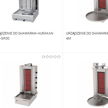
ĄDZENIE DO SHAWARMA HURAKAN
URZĄDZENIE DO SHAWARM
-GR30
4M
orównywać
Porównywać
o ulubionych
Na zamówienie
Do ulubionych