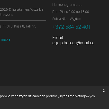
Harmonogram prac
 2026 © hurakan.eu. Wszelkie
Pon-Pia: с 9:00 до 18:00
trzeżone.
Sob и Nied: Wyjście
+372 584 52 401
: 11313, Kiisa 8, Tallinn,
Email:
 mapie
equip.horeca@mail.ee
x
ę i pomóc w naszych działaniach promocyjnych i marketingowych.