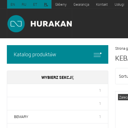
EN
RU
ET
PL
Główny
Gwarancja
Kontakt
Usługi
Strona 
Katalog produktów
KEB
Sortu
WYBIERZ SEKCJĘ
1
Zalec
1
BEMARY
1