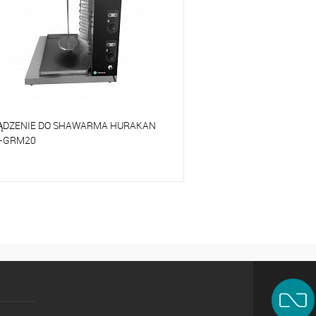
ĄDZENIE DO SHAWARMA HURAKAN
-GRM20
orównywać
o ulubionych
Na zamówienie