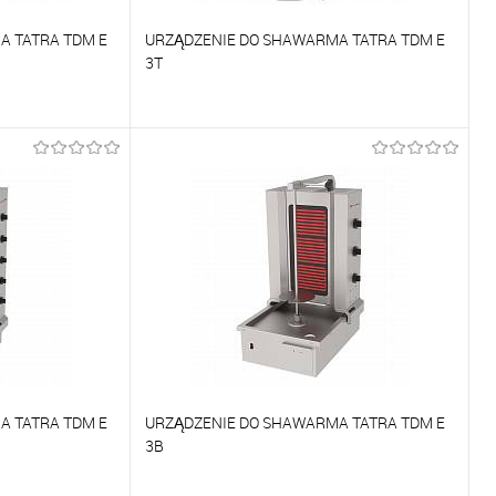
A TATRA TDM E
URZĄDZENIE DO SHAWARMA TATRA TDM E
3T
Porównywać
Na zamówienie
Do ulubionych
Na zamówienie
A TATRA TDM E
URZĄDZENIE DO SHAWARMA TATRA TDM E
3B