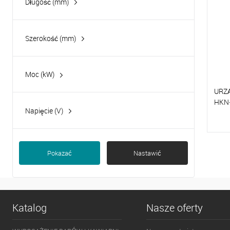
Długość (mm)
Szerokość (mm)
Moc (kW)
0.08
URZ
4
HKN
Napięcie (V)
4.8
230
6
400
P
6.4
Pokazać
Nastawić
D
Pokaż więcej 4
Katalog
Nasze oferty