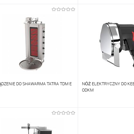
orównywać
Porównywać
o ulubionych
Na zamówienie
Do ulubionych
ĄDZENIE DO SHAWARMA TATRA TDM E
NÓŻ ELEKTRYCZNY DO KE
ODKM
orównywać
Porównywać
o ulubionych
Na zamówienie
Do ulubionych