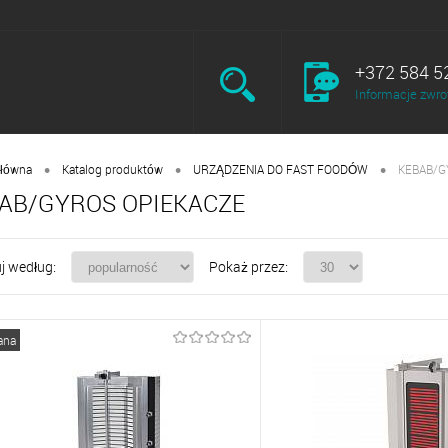
+372 584 5
Informacje zwro
•
•
•
główna
Katalog produktów
URZĄDZENIA DO FAST FOODÓW
KEBAB/G
AB/GYROS OPIEKACZE
j według:
Pokaż przez:
ana