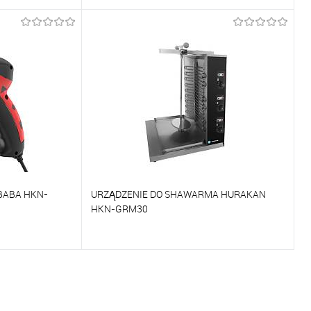
Porównywać
Na zamówienie
Do ulubionych
Na zamówienie
BABA HKN-
URZĄDZENIE DO SHAWARMA HURAKAN
HKN-GRM30
Porównywać
Na zamówienie
Do ulubionych
Na zamówienie