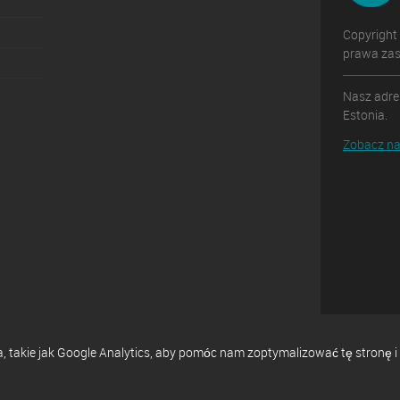
Copyright
prawa zas
Nasz adres
Estonia.
Zobacz na
ia, takie jak Google Analytics, aby pomóc nam zoptymalizować tę stron