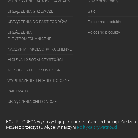
WYPOSAŻENIE BARÓW I KAWIARNI
Nowe przedmioty
URZĄDZENIA GRZEWCZE
Sale
URZĄDZENIA DO FAST FOODÓW
Popularne produkty
URZĄDZENIA
Polecane produkty
ELEKTROMECHANICZNE
NACZYNIA I AKCESORAI KUCHENNE
HIGIENA I ŚRODKI CZYSTOŚCI
MONOBLOKI I JEDNOSTKI SPLIT
WYPOSAŻENIE TECHNOLOGICZNE
PAKOWARKI
URZĄDZENIA CHŁODNICZE
URZĄDZENIA DO SERWOWANIA
GOTOWYCH DAŃ
EQUIP HORECA wykorzystuje pliki cookie i różne technologie śledzen
Możesz przeczytać więcej w naszym
Polityka prywatności
ZMYWARKI