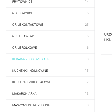
FRYTOWNICE
14
GOFROWNICE
15
GRILE KONTAKTOWE
25
URZ
GRILE LAWOWE
5
HKN
GRILE ROLKOWE
6
P
KEBAB/GYROS OPIEKACZE
13
D
KUCHENKI INDUKCYJNE
15
KUCHENKI MIKROFALOWE
2
MAKARONIARKA
13
MASZYNY DO POPCORNU
3