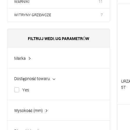
WARNIKI
11
P
WITRYNY GRZEWCZE
7
D
FILTRUJ WEDŁUG PARAMETRÓW
Marka
Hurakan
Tatra
Dostępność towaru
URZ
5T
Yes
P
Wysokość (mm)
D