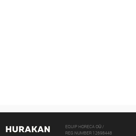
EQUIP HORECA OÜ /
REG.NUMBER 12698448