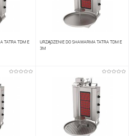
A TATRA TDM E
URZĄDZENIE DO SHAWARMA TATRA TDM E
3M
Porównywać
Na zamówienie
Do ulubionych
Na zamówienie