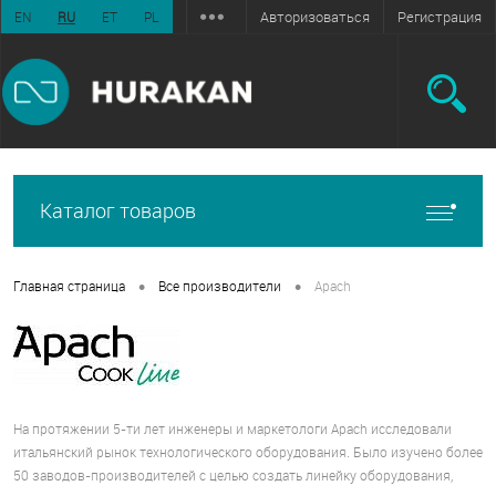
Авторизоваться
Регистрация
EN
RU
ET
PL
Каталог товаров
•
•
Главная страница
Все производители
Apach
На протяжении 5-ти лет инженеры и маркетологи Apach исследовали
итальянский рынок технологического оборудования. Было изучено более
50 заводов-производителей с целью создать линейку оборудования,