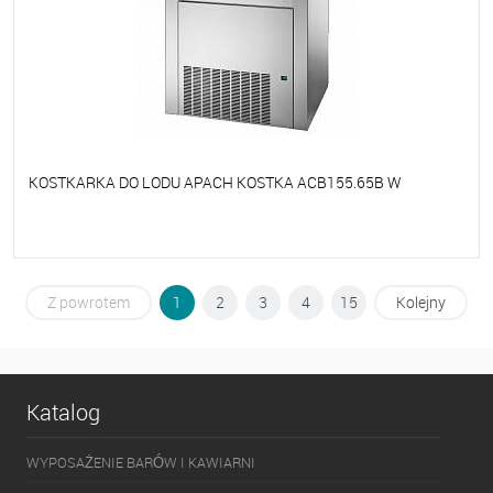
KOSTKARKA DO LODU APACH KOSTKA ACB155.65B W
Do ulubionych
Niedostępne
Z powrotem
1
2
3
4
15
Kolejny
Katalog
WYPOSAŻENIE BARÓW I KAWIARNI