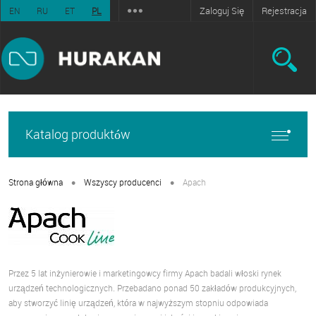
Zaloguj Się
Rejestracja
EN
RU
ET
PL
Katalog produktów
•
•
Strona główna
Wszyscy producenci
Apach
Przez 5 lat inżynierowie i marketingowcy firmy Apach badali włoski rynek
urządzeń technologicznych. Przebadano ponad 50 zakładów produkcyjnych,
aby stworzyć linię urządzeń, która w najwyższym stopniu odpowiada