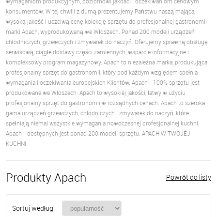
wymaganiom produkcyjnym, poziomowi jakości i oczekiwaniom cenowym
konsumentów. W tej chwili z dumą prezentujemy Państwu naszą mającą
wysoką jakość i uczciwą cenę kolekcję sprzętu do profesjonalnej gastronomii
marki Apach, wyprodukowaną we Włoszech. Ponad 200 modeli urządzeń
chłodniczych, grzewczych i zmywarek do naczyń. Oferujemy sprawną obsługę
serwisową, ciągłe dostawy części zamiennych, wsparcie informacyjne i
kompleksowy program magazynowy. Apach to niezależna marka, produkująca
profesjonalny sprzęt do gastronomii, który pod każdym względem spełnia
wymagania i oczekiwania europejskich Klientów. Apach - 100% sprzętu jest
produkowane we Włoszech. Apach to wysokiej jakości, łatwy w użyciu
profesjonalny sprzęt do gastronomii w rozsądnych cenach. Apach to szeroka
gama urządzeń grzewczych, chłodniczych i zmywarek do naczyń, które
spełniają niemal wszystkie wymagania nowoczesnej profesjonalnej kuchni.
Apach - dostępnych jest ponad 200 modeli sprzętu. APACH W TWOJEJ
KUCHNI
Produkty Apach
Powrót do listy
Sortuj według: