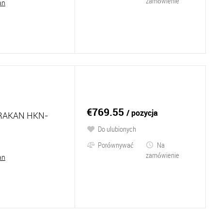
zamówienie
an
€769.55
/ pozycja
RAKAN HKN-
Do ulubionych
Porównywać
Na
zamówienie
an