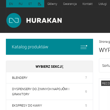
EN
RU
ET
PL
Główny
Gwarancja
Kontakt
Usługi
Strona 
Katalog produktów
WYP
Sortu
WYBIERZ SEKCJĘ
BLENDERY
7
REC
DYSPENSERY DO ZIMNYCH NAPOJÓW I
6
GRANITORY
EKSPRESY DO KAWY
5