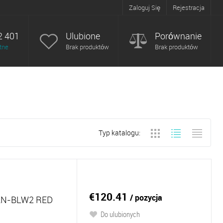
Zaloguj Się
Rejestracja
2 401
Ulubione
Porównanie
tne
Brak produktów
Brak produktów
Typ katalogu:
€120.41
/ pozycja
N-BLW2 RED
Do ulubionych