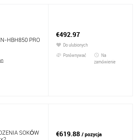
€492.97
N-HBH850 PRO
Do ulubionych
Porównywać
Na
an
zamówienie
DZENIA SOKÓW
€619.88
/ pozycja
x2