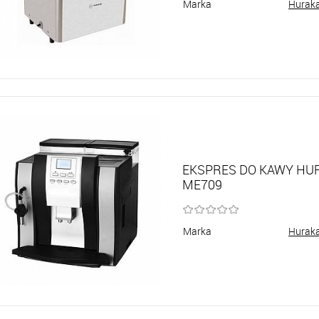
Marka
Hurak
EKSPRES DO KAWY HU
ME709
Marka
Hurak