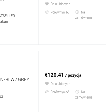
Do ulubionych
Porównywać
Na
STSELLER
zamówienie
rakan
€120.41
/ pozycja
N-BLW2 GREY
Do ulubionych
Porównywać
Na
an
zamówienie