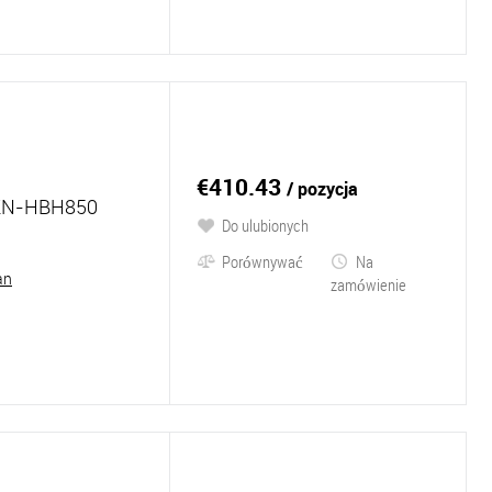
€410.43
/ pozycja
KN-HBH850
Do ulubionych
Porównywać
Na
an
zamówienie