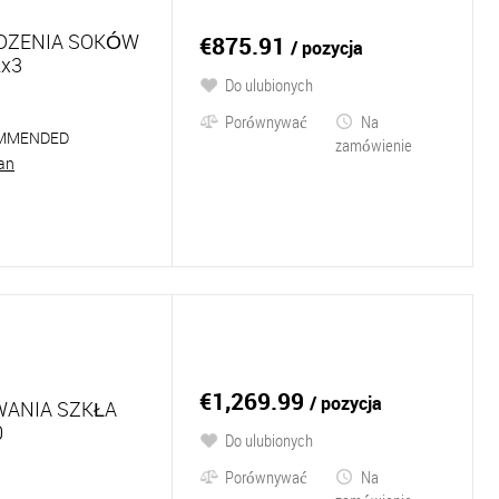
DZENIA SOKÓW
€875.91
/ pozycja
x3
Do ulubionych
Porównywać
Na
MMENDED
zamówienie
an
€1,269.99
/ pozycja
ANIA SZKŁA
0
Do ulubionych
Porównywać
Na