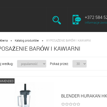
+372 584 5
Informacje zwro
•
•
główna
Katalog produktów
WYPOSAŻENIE BARÓW I KAWIARNI
OSAŻENIE BARÓW I KAWIARNI
j według:
Pokaż przez:
OMMENDED
BLENDER HURAKAN HK