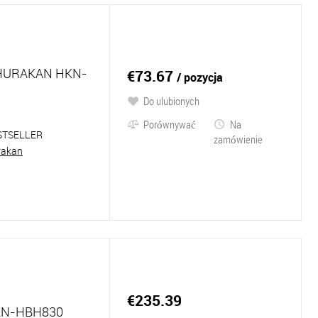
HURAKAN HKN-
€73.67
/ pozycja
Do ulubionych
Porównywać
Na
STSELLER
zamówienie
rakan
€235.39
KN-HBH830