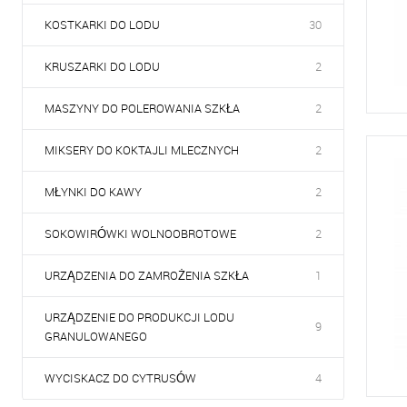
KOSTKARKI DO LODU
30
KRUSZARKI DO LODU
2
MASZYNY DO POLEROWANIA SZKŁA
2
MIKSERY DO KOKTAJLI MLECZNYCH
2
MŁYNKI DO KAWY
2
SOKOWIRÓWKI WOLNOOBROTOWE
2
URZĄDZENIA DO ZAMROŻENIA SZKŁA
1
URZĄDZENIE DO PRODUKCJI LODU
9
GRANULOWANEGO
WYCISKACZ DO CYTRUSÓW
4