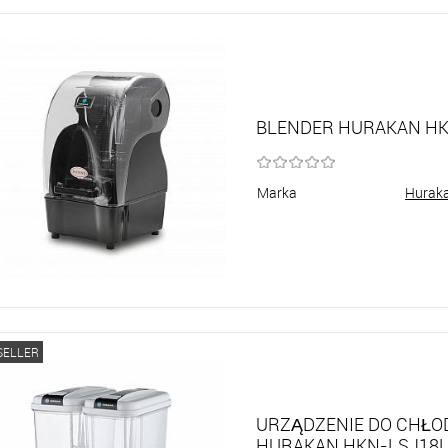
BLENDER HURAKAN HK
Marka
Hurak
SELLER
URZĄDZENIE DO CHŁO
HURAKAN HKN-LSJ18L