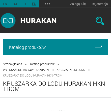
Zaloguj Się
Rejestracja
EN
RU
ET
PL
Katalog produktów
•
•
Strona główna
Katalog produktów
•
•
WYPOSAŻENIE BARÓW I KAWIARNI
KRUSZARKI DO LODU
KRUSZARKA DO LODU HURAKAN HKN-TRGM
KRUSZARKA DO LODU HURAKAN HKN-
TRGM