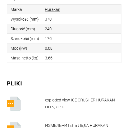
Marka
Hurakan
Wysokość (mm)
370
Długość (mm)
240
Szerokość (mm)
170
Moc (kW)
0.08
Masa netto (kg)
3.66
PLIKI
exploded view ICE CRUSHER HURAKAN
HKN-TRGM.pdf
FILES, 735 Б
ИЗМЕЛЬЧИТЕЛЬ ЛЬДА HURAKAN