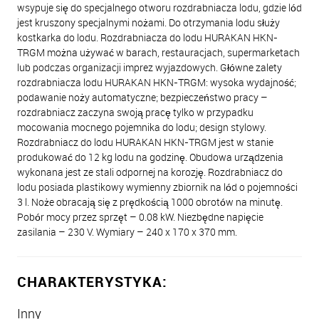
wsypuje się do specjalnego otworu rozdrabniacza lodu, gdzie lód
jest kruszony specjalnymi nożami. Do otrzymania lodu służy
kostkarka do lodu. Rozdrabniacza do lodu HURAKAN HKN-
TRGM można używać w barach, restauracjach, supermarketach
lub podczas organizacji imprez wyjazdowych. Główne zalety
rozdrabniacza lodu HURAKAN HKN-TRGM: wysoka wydajność;
podawanie noży automatyczne; bezpieczeństwo pracy –
rozdrabniacz zaczyna swoją pracę tylko w przypadku
mocowania mocnego pojemnika do lodu; design stylowy.
Rozdrabniacz do lodu HURAKAN HKN-TRGM jest w stanie
produkować do 12 kg lodu na godzinę. Obudowa urządzenia
wykonana jest ze stali odpornej na korozję. Rozdrabniacz do
lodu posiada plastikowy wymienny zbiornik na lód o pojemności
3 l. Noże obracają się z prędkością 1000 obrotów na minutę.
Pobór mocy przez sprzęt – 0.08 kW. Niezbędne napięcie
zasilania – 230 V. Wymiary – 240 х 170 х 370 mm.
CHARAKTERYSTYKA:
Inny