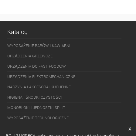
Katalog
WYPOSAŻENIE BARÓW I KAWIARNI
URZĄDZENIA GRZEWCZE
URZĄDZENIA DO FAST FOODÓW
URZĄDZENIA ELEKTROMECHANICZNE
NACZYNIA I AKCESORAI KUCHENNE
HIGIENA I ŚRODKI CZYSTOŚCI
MONOBLOKI I JEDNOSTKI SPLIT
WYPOSAŻENIE TECHNOLOGICZNE
x
PAKOWARKI
EQUIP HORECA wykorzystuje pliki cookie i różne technologie