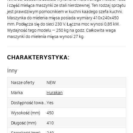
i część mieląca maszynki ze stali nierdzewnej. Ten rodzaj sprzętu
jest prawdziwym pomocnikiem w kuchni każdego szefa kuchni.
Maszynka do mielenia mięsa posiada wymiary 410x240x450
mm. Podłącza się do sieci 230 V. Łączna moc wynosi 0,85 kW.
Wydajność tego modelu — 250 kg na godz. Całkowita waga
maszynki do mielenia mięsa wynosi 27 kg.
CHARAKTERYSTYKA:
Inny
Nasze oferty
NEW
Marka
Hurakan
Dostępność towaru
Yes
Wysokość (mm)
450
Długość (mm)
410
Szerokość (mm)
240