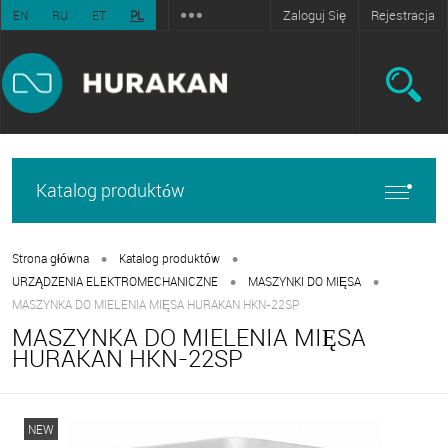
Zaloguj Się
Rejestracja
EN
RU
ET
PL
Katalog produktów
•
•
Strona główna
Katalog produktów
•
•
URZĄDZENIA ELEKTROMECHANICZNE
MASZYNKI DO MIĘSA
MASZYNKA DO MIELENIA MIĘSA HURAKAN HKN-22SP
MASZYNKA DO MIELENIA MIĘSA
HURAKAN HKN-22SP
NEW