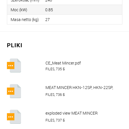
Moc (kW)
0.85
Masa netto (kg)
27
PLIKI
CE_Meat Mincer.pdf
FILES, 735 Б
MEAT MINCER HKN-12SP, HKN-22SP,
HKN-32SP.pdf
FILES, 736 Б
exploded view MEAT MINCER
HURAKAN HKN-22SP.pdf
FILES, 737 Б