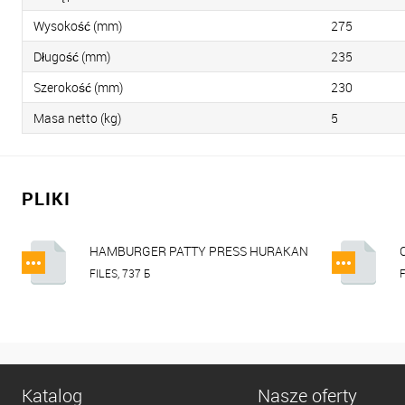
Wysokość (mm)
275
Długość (mm)
235
Szerokość (mm)
230
Masa netto (kg)
5
PLIKI
HAMBURGER PATTY PRESS HURAKAN
HKN-F10, HKN-F13, HKN-F15.pdf
FILES, 737 Б
F
Katalog
Nasze oferty