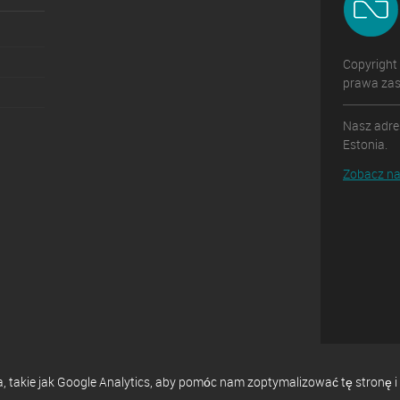
Copyright
prawa zas
Nasz adres
Estonia.
Zobacz na
ia, takie jak Google Analytics, aby pomóc nam zoptymalizować tę stron