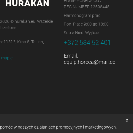
EQUIP HORECA OÜ /
REG.NUMBER 12698448
Harmonogram prac
 2026 © hurakan.eu. Wszelkie
Pon-Pia: с 9:00 до 18:00
trzeżone.
Sob и Nied: Wyjście
+372 584 52 401
: 11313, Kiisa 8, Tallinn,
Email:
 mapie
equip.horeca@mail.ee
x
ę i pomóc w naszych działaniach promocyjnych i marketingowych.