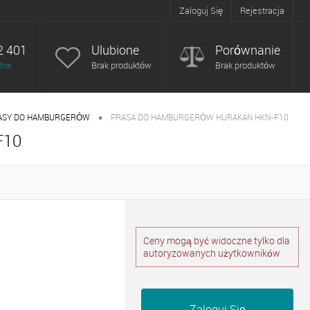
Zaloguj Się
Rejestracja
2 401
Ulubione
Porównanie
tne
Brak produktów
Brak produktów
•
ASY DO HAMBURGERÓW
PRASA DO HAMBURGERÓW HURAKAN HKN-F10
F10
Ceny mogą być widoczne tylko dla
autoryzowanych użytkowników
Zaloguj Się