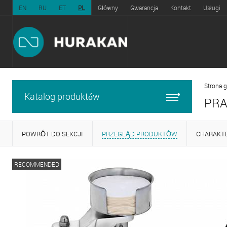
EN
RU
ET
PL
Główny
Gwarancja
Kontakt
Usługi
Strona 
Katalog produktów
PRA
POWRÓT DO SEKCJI
PRZEGLĄD PRODUKTÓW
CHARAKT
RECOMMENDED