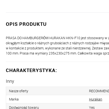
OPIS PRODUKTU
PRASA DO HAMBURGERÓW HURAKAN HKN-F10 jest stosowany w zakł
okrągłym kształcie o różnych grubościach z różnych rodzajów mięs
w kontakcie z produktem, wykonane ze stali nierdzewnej. Zestaw z
100 mm. Prasa ma wymiary 235x230x275 mm. Całkowita waga sprzę
CHARAKTERYSTYKA:
Inny
Nasze oferty
RECOMMEN
Marka
Hurakan
Dostępność towaru
Yes