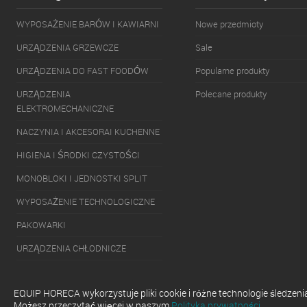
WYPOSAŻENIE BARÓW I KAWIARNI
Nowe przedmioty
URZĄDZENIA GRZEWCZE
Sale
URZĄDZENIA DO FAST FOODÓW
Popularne produkty
URZĄDZENIA
Polecane produkty
ELEKTROMECHANICZNE
NACZYNIA I AKCESORAI KUCHENNE
HIGIENA I ŚRODKI CZYSTOŚCI
MONOBLOKI I JEDNOSTKI SPLIT
WYPOSAŻENIE TECHNOLOGICZNE
PAKOWARKI
URZĄDZENIA CHŁODNICZE
URZĄDZENIA DO SERWOWANIA
GOTOWYCH DAŃ
EQUIP HORECA wykorzystuje pliki cookie i różne technologie śledzen
Możesz przeczytać więcej w naszym
Polityka prywatności