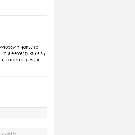
wyrobów mięsnych o
m, a elementy, które są
mięsa mielonego wynosi
e produkty