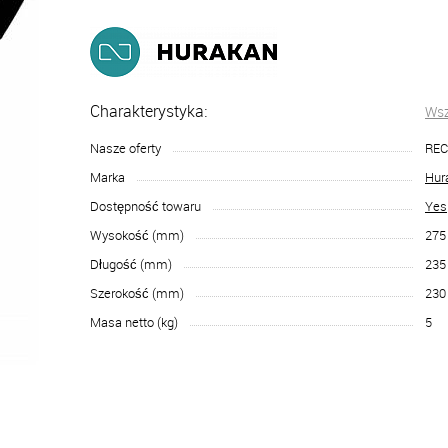
Charakterystyka:
Wsz
Nasze oferty
RE
Marka
Hur
Dostępność towaru
Yes
Wysokość (mm)
275
Długość (mm)
235
Szerokość (mm)
230
Masa netto (kg)
5