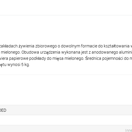
adach żywienia zbiorowego o dowolnym formacie do kształtowania 
a mielonego. Obudowa urządzenia wykonana jest z anodowanego aluminiu
awiera papierowe podkłady do mięsa mielonego. Średnica pojemności do 
tu wynosi 5 kg.
DED
Inn