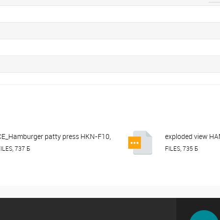
CE_Hamburger patty press HKN-F10,
exploded view 
HKN-F13, HKN-F15.pdf
PRESS HURAKAN 
ILES, 737 Б
FILES, 735 Б
F13.pdf