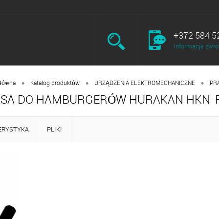
+372 584 5
Informacje zwro
•
•
•
główna
Katalog produktów
URZĄDZENIA ELEKTROMECHANICZNE
PR
SA DO HAMBURGERÓW HURAKAN HKN-
ERYSTYKA
PLIKI