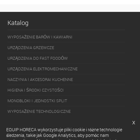
Katalog
WYPOSAŻENIE BARÓW I KAWIARNI
URZĄDZENIA GRZEWCZE
URZĄDZENIA DO FAST FOODÓW
URZĄDZENIA ELEKTROMECHANICZNE
NACZYNIA I AKCESORAI KUCHENNE
HIGIENA I ŚRODKI CZYSTOŚCI
MONOBLOKI I JEDNOSTKI SPLIT
WYPOSAŻENIE TECHNOLOGICZNE
x
PAKOWARKI
EQUIP HORECA wykorzystuje pliki cookie i różne technologie
URZĄDZENIA CHŁODNICZE
śledzenia, takie jak Google Analytics, aby pomóc nam