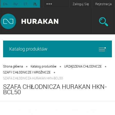
Zaloguj Się
Rejestracja
EN
RU
ET
PL
Katalog produktów
•
•
•
Strona główna
Katalog produktów
URZĄDZENIA CHŁODNICZE
•
SZAFY CHŁODNICZE I MROŹNICZE
SZAFA CHŁODNICZA HURAKAN HKN-BCL50
SZAFA CHŁODNICZA HURAKAN HKN-
BCL50