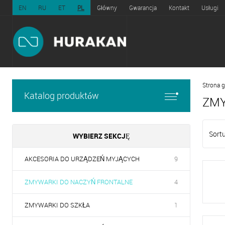
EN
RU
ET
PL
Główny
Gwarancja
Kontakt
Usługi
Strona 
Katalog produktów
ZMY
Sortu
WYBIERZ SEKCJĘ
AKCESORIA DO URZĄDZEŃ MYJĄCYCH
9
ZMYWARKI DO NACZYŃ FRONTALNE
4
ZMYWARKI DO SZKŁA
1