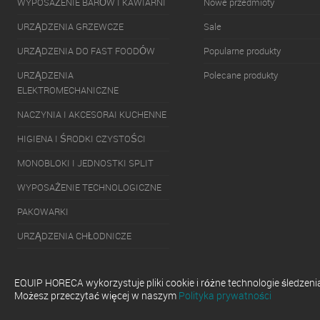
WYPOSAŻENIE BARÓW I KAWIARNI
Nowe przedmioty
URZĄDZENIA GRZEWCZE
Sale
URZĄDZENIA DO FAST FOODÓW
Popularne produkty
URZĄDZENIA
Polecane produkty
ELEKTROMECHANICZNE
NACZYNIA I AKCESORAI KUCHENNE
HIGIENA I ŚRODKI CZYSTOŚCI
MONOBLOKI I JEDNOSTKI SPLIT
WYPOSAŻENIE TECHNOLOGICZNE
PAKOWARKI
URZĄDZENIA CHŁODNICZE
URZĄDZENIA DO SERWOWANIA
GOTOWYCH DAŃ
EQUIP HORECA wykorzystuje pliki cookie i różne technologie śledzen
Możesz przeczytać więcej w naszym
Polityka prywatności
ZMYWARKI