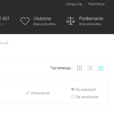
Zaloguj Się
Rejestracja
2 401
Ulubione
Porównanie
tne
Brak produktów
Brak produktów
TALNE
Typ katalogu:
Do ulubionych
Porównywać
Na zamówienie