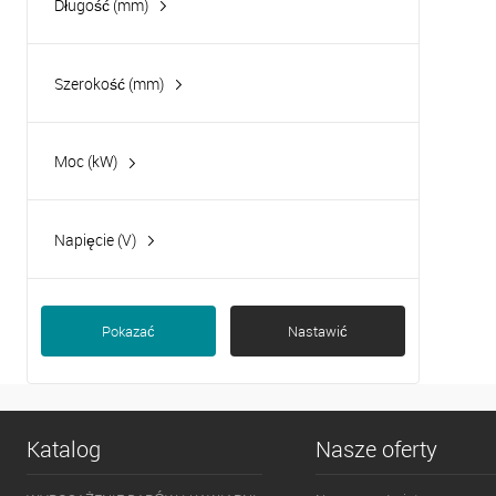
Długość (mm)
Szerokość (mm)
Moc (kW)
3.50
5.2
Napięcie (V)
5.50
230
400
Pokazać
Nastawić
Katalog
Nasze oferty