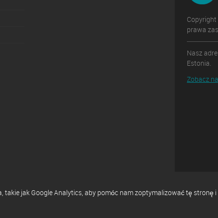
Copyright
prawa zas
Nasz adres
Estonia.
Zobacz na
ia, takie jak Google Analytics, aby pomóc nam zoptymalizować tę stron