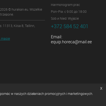
Harmonogram prac
 2026 © hurakan.eu. Wszelkie
Pon-Pia: с 9:00 до 18:00
trzeżone.
Sob и Nied: Wyjście
+372 584 52 401
: 11313, Kiisa 8, Tallinn,
Email:
 mapie
equip.horeca@mail.ee
x
ę i pomóc w naszych działaniach promocyjnych i marketingowych.