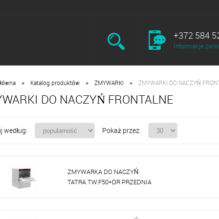
+372 584 5
Informacje zwro
•
•
•
główna
Katalog produktów
ZMYWARKI
ZMYWARKI DO NACZYŃ FRON
WARKI DO NACZYŃ FRONTALNE
j według:
Pokaż przez:
ZMYWARKA DO NACZYŃ
TATRA TW.F50+DR PRZEDNIA