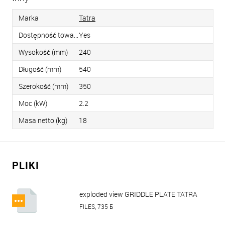
Marka
Tatra
Dostępność towaru
Yes
Wysokość (mm)
240
Długość (mm)
540
Szerokość (mm)
350
Moc (kW)
2.2
Masa netto (kg)
18
PLIKI
exploded view GRIDDLE PLATE TATRA
TGP 5224 R+S.pdf
FILES, 735 Б