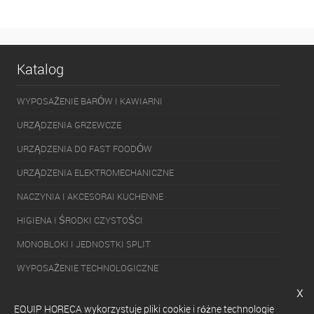
Katalog
WYPOSAŻENIE BARÓW I KAWIARNI
URZĄDZENIA GRZEWCZE
URZĄDZENIA DO FAST FOODÓW
URZĄDZENIA ELEKTROMECHANICZNE
NACZYNIA I AKCESORAI KUCHENNE
HIGIENA I ŚRODKI CZYSTOŚCI
MONOBLOKI I JEDNOSTKI SPLIT
WYPOSAŻENIE TECHNOLOGICZNE
x
PAKOWARKI
EQUIP HORECA wykorzystuje pliki cookie i różne technologie