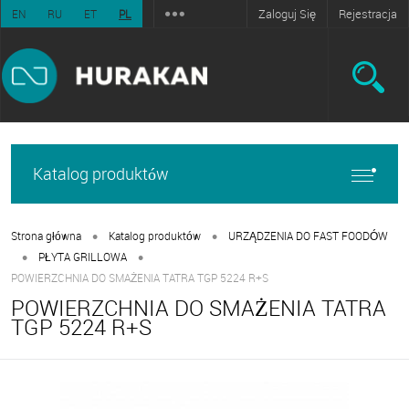
Zaloguj Się
Rejestracja
EN
RU
ET
PL
Katalog produktów
•
•
Strona główna
Katalog produktów
URZĄDZENIA DO FAST FOODÓW
•
•
PŁYTA GRILLOWA
POWIERZCHNIA DO SMAŻENIA TATRA TGP 5224 R+S
POWIERZCHNIA DO SMAŻENIA TATRA
TGP 5224 R+S