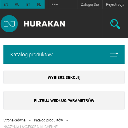
Zaloguj Się
Rejestracja
EN
RU
ET
PL
Katalog produktów
WYBIERZ SEKCJĘ
FILTRUJ WEDŁUG PARAMETRÓW
•
•
Strona główna
Katalog produktów
NACZYNIA I AKCESORAI KUCHENNE