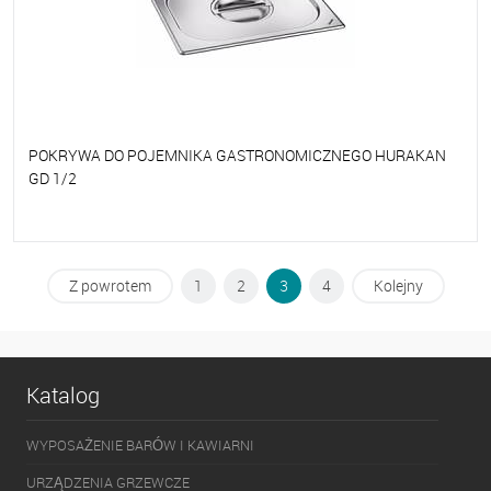
POKRYWA DO POJEMNIKA GASTRONOMICZNEGO HURAKAN
GD 1/2
Do ulubionych
Na zamówienie
Z powrotem
1
2
3
4
Kolejny
Katalog
WYPOSAŻENIE BARÓW I KAWIARNI
URZĄDZENIA GRZEWCZE