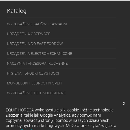
Katalog
WYPOSAŻENIE BARÓW I KAWIARNI
URZĄDZENIA GRZEWCZE
URZĄDZENIA DO FAST FOODÓW
URZĄDZENIA ELEKTROMECHANICZNE
NACZYNIA I AKCESORAI KUCHENNE
HIGIENA I ŚRODKI CZYSTOŚCI
MONOBLOKI I JEDNOSTKI SPLIT
WYPOSAŻENIE TECHNOLOGICZNE
x
PAKOWARKI
EQUIP HORECA wykorzystuje pliki cookie i różne technologie
URZĄDZENIA CHŁODNICZE
śledzenia, takie jak Google Analytics, aby pomóc nam
zoptymalizować tę stronę i pomóc w naszych działaniach
URZĄDZENIA DO SERWOWANIA GOTOWYCH DAŃ
promocyjnych i marketingowych. Możesz przeczytać więcej w