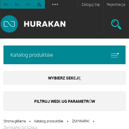
Zaloguj Się
Rejestracja
EN
RU
ET
PL
Katalog produktów
WYBIERZ SEKCJĘ
FILTRUJ WEDŁUG PARAMETRÓW
•
•
•
Strona główna
Katalog produktów
ZMYWARKI
ZMYWARKI DO SZKŁA