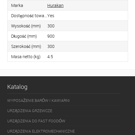
Marka
Hurakan
Dostępność towaru
Yes
Wysokość (mm)
300
Długość (mm)
900
Szerokość (mm)
300
Masa netto (kg)
4.5
Katalog
WYPOSAŻENIE BARÓW I KAWIARNI
URZĄDZENIA GRZEWCZE
URZĄDZENIA DO FAST FOODÓW
URZĄDZENIA ELEKTROMECHANICZNE