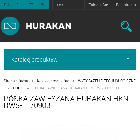
Zaloguj Się
Rejestracja
EN
RU
ET
PL
Katalog produktów
•
•
Strona główna
Katalog produktów
WYPOSAŻENIE TECHNOLOGICZNE
•
•
PÓŁKI
PÓŁKA ZAWIESZANA HURAKAN HKN-RWS-11/0903
PÓŁKA ZAWIESZANA HURAKAN HKN-
RWS-11/0903