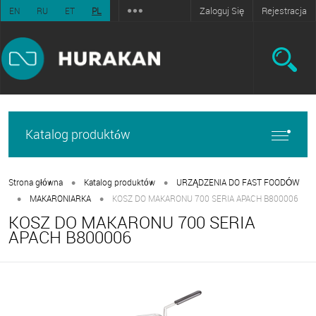
Zaloguj Się
Rejestracja
EN
RU
ET
PL
Katalog produktów
•
•
Strona główna
Katalog produktów
URZĄDZENIA DO FAST FOODÓW
•
•
MAKARONIARKA
KOSZ DO MAKARONU 700 SERIA APACH B800006
KOSZ DO MAKARONU 700 SERIA
APACH B800006