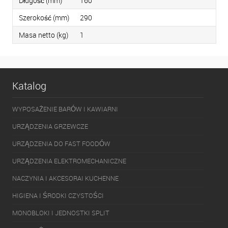
Długość (mm)
160
Szerokość (mm)
290
Masa netto (kg)
1
Katalog
WYPOSAŻENIE BARÓW I KAWIARNI
URZĄDZENIA GRZEWCZE
URZĄDZENIA DO FAST FOODÓW
URZĄDZENIA ELEKTROMECHANICZNE
NACZYNIA I AKCESORAI KUCHENNE
HIGIENA I ŚRODKI CZYSTOŚCI
MONOBLOKI I JEDNOSTKI SPLIT