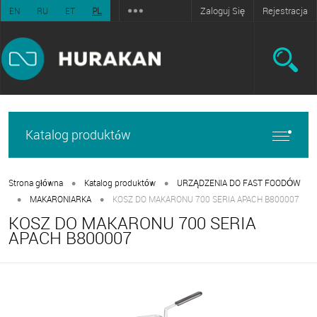
Zaloguj Się
Rejestracja
EN
RU
ET
PL
Katalog produktów
•
•
Strona główna
Katalog produktów
URZĄDZENIA DO FAST FOODÓW
•
•
MAKARONIARKA
KOSZ DO MAKARONU 700 SERIA APACH B800007
KOSZ DO MAKARONU 700 SERIA
APACH B800007