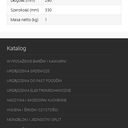
Długość (mm)
290
Szerokość (mm)
330
Masa netto (kg)
1
Katalog
WYPOSAŻENIE BARÓW I KAWIARNI
URZĄDZENIA GRZEWCZE
URZĄDZENIA DO FAST FOODÓW
URZĄDZENIA ELEKTROMECHANICZNE
NACZYNIA I AKCESORAI KUCHENNE
HIGIENA I ŚRODKI CZYSTOŚCI
MONOBLOKI I JEDNOSTKI SPLIT