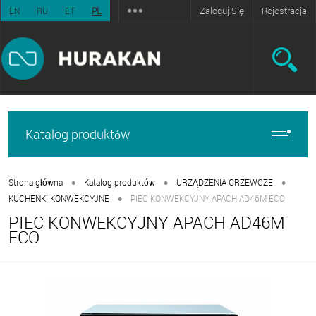
Zaloguj Się
Rejestracja
EN
RU
ET
PL
Katalog produktów
•
•
•
Strona główna
Katalog produktów
URZĄDZENIA GRZEWCZE
•
KUCHENKI KONWEKCYJNE
PIEC KONWEKCYJNY APACH AD46M ECO
PIEC KONWEKCYJNY APACH AD46M
ECO