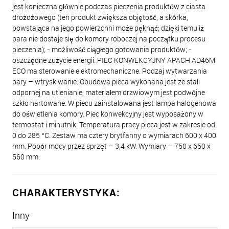
jest konieczna głównie podczas pieczenia produktów z ciasta
drożdżowego (ten produkt zwiększa objętość, a skórka,
powstająca na jego powierzchni może pęknąć; dzięki temu iż
para nie dostaje się do komory roboczej na początku procesu
pieczenia); - możliwość ciągłego gotowania produktów; -
oszczędne zużycie energii. PIEC KONWEKCYJNY APACH AD46M
ECO ma sterowanie elektromechaniczne. Rodzaj wytwarzania
pary – wtryskiwanie. Obudowa pieca wykonana jest ze stali
odpornej na utlenianie, materiałem drzwiowym jest podwójne
szkło hartowane. W piecu zainstalowana jest lampa halogenowa
do oświetlenia komory. Piec konwekcyjny jest wyposażony w
termostat i minutnik. Temperatura pracy pieca jest w zakresie od
0 do 285 °C. Zestaw ma cztery brytfanny o wymiarach 600 x 400
mm. Pobór mocy przez sprzęt – 3,4 kW. Wymiary – 750 х 650 х
560 mm.
CHARAKTERYSTYKA:
Inny