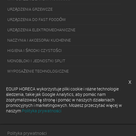
URZĄDZENIA GRZEWCZE
URZĄDZENIA DO FAST FOODÓW
URZĄDZENIA ELEKTROMECHANICZNE
NACZYNIA I AKCESORAI KUCHENNE
HIGIENA I ŚRODKI CZYSTOŚCI
MONOBLOKI I JEDNOSTKI SPLIT
WYPOSAŻENIE TECHNOLOGICZNE
x
PAKOWARKI
EQUIP HORECA wykorzystuje pliki cookie i różne technologie
URZĄDZENIA CHŁODNICZE
śledzenia, takie jak Google Analytics, aby pomóc nam
zoptymalizować tę stronę i pomóc w naszych działaniach
URZĄDZENIA DO SERWOWANIA GOTOWYCH DAŃ
promocyjnych i marketingowych. Możesz przeczytać więcej w
naszym
Polityka prywatności
ZMYWARKI
Polityka prywatności