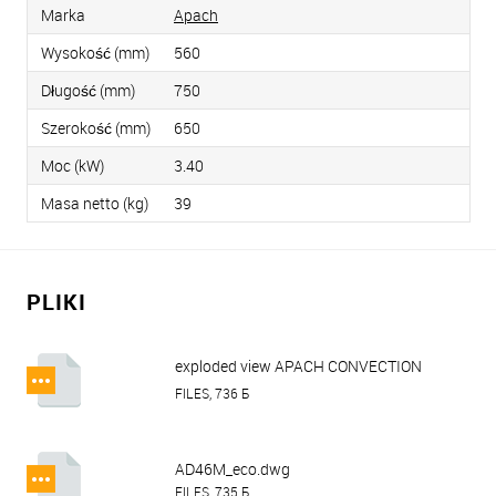
Marka
Apach
Wysokość (mm)
560
Długość (mm)
750
Szerokość (mm)
650
Moc (kW)
3.40
Masa netto (kg)
39
PLIKI
exploded view APACH CONVECTION
OVEN AD46M ECO.pdf
FILES, 736 Б
AD46M_eco.dwg
FILES, 735 Б