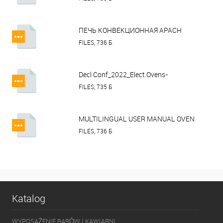
ПЕЧЬ КОНВЕКЦИОННАЯ APACH
AD46M ECO.dwg
FILES, 736 Б
Decl Conf_2022_Elect.Ovens-
Proofer_Apach.pdf
FILES, 735 Б
MULTILINGUAL USER MANUAL OVEN
AD RANGE DIGITAL AND MECHANICAL
FILES, 736 Б
CONTROL.pdf
Katalog
WYPOSAŻENIE BARÓW I KAWIARNI